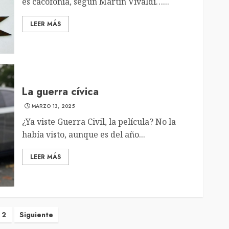
es cacofonía, según Martín Vivaldi…...
LEER MÁS
La guerra cívica
MARZO 13, 2025
¿Ya viste Guerra Civil, la película? No la
había visto, aunque es del año...
LEER MÁS
vegación
2
Siguiente