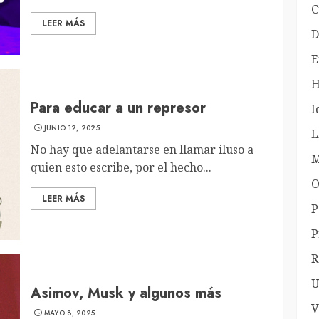
C
LEER MÁS
D
E
H
Para educar a un represor
I
JUNIO 12, 2025
L
No hay que adelantarse en llamar iluso a
M
quien esto escribe, por el hecho...
O
LEER MÁS
P
P
R
U
Asimov, Musk y algunos más
V
MAYO 8, 2025