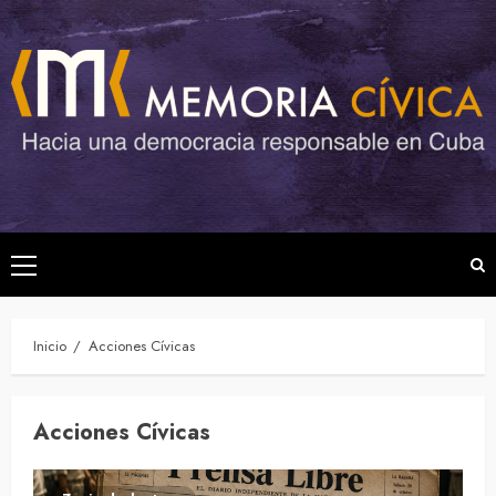
Saltar
al
contenido
Menú
principal
Inicio
Acciones Cívicas
Acciones Cívicas