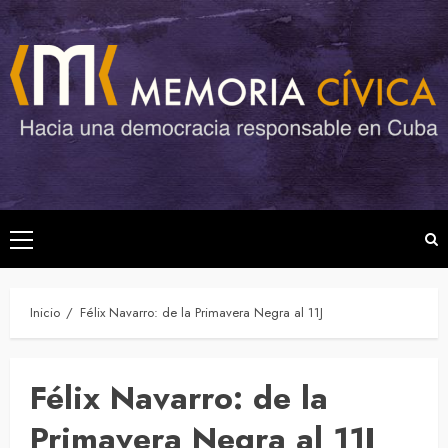
Saltar
al
contenido
Menú
principal
Inicio
Félix Navarro: de la Primavera Negra al 11J
Félix Navarro: de la
Primavera Negra al 11J