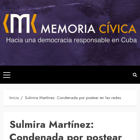
Saltar
al
contenido
Menú
principal
Inicio
Sulmira Martínez: Condenada por postear en las redes
Sulmira Martínez:
Condenada por postear