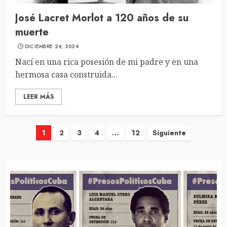
José Lacret Morlot a 120 años de su
muerte
DICIEMBRE 24, 2024
Nací en una rica posesión de mi padre y en una
hermosa casa construida...
LEER MÁS
Navegación
1
2
3
4
…
12
Siguiente
de
entradas