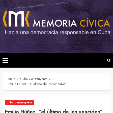
Saltar
al
contenido
Menú
principal
Inicio
Cuba Constituyente
Emilio Núñez, “el último de los vencidos”
Cuba Constituyente
Emilio Núñez, “el último de los vencidos”