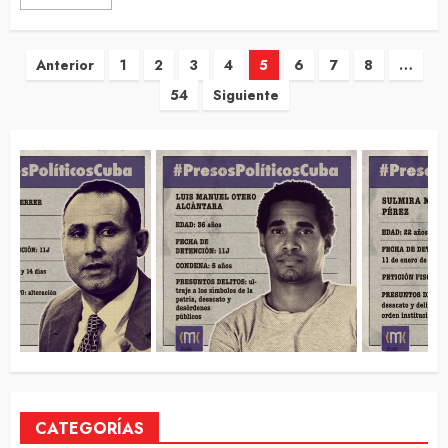
Navegación
Anterior
1
2
3
4
5
6
7
8
…
54
Siguiente
de
entradas
CATEGORÍAS