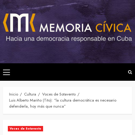
Saltar
al
contenido
Menú
principal
Inicio
Cultura
Voces de Sotavento
Luis Alberto Mariño (Tito): “la cultura democrática es necesario
defenderla, hoy más que nunca”
Voces de Sotavento