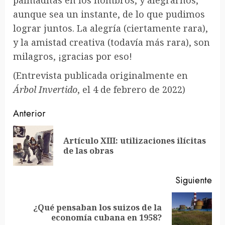
palmaditas en los hombros, y alegrarnos,
aunque sea un instante, de lo que pudimos
lograr juntos. La alegría (ciertamente rara),
y la amistad creativa (todavía más rara), son
milagros, ¡gracias por eso!
(Entrevista publicada originalmente en
Árbol Invertido
, el 4 de febrero de 2022)
Sigue
Anterior
leyendo
Artículo XIII: utilizaciones ilícitas
En
de las obras
ant
Siguiente
¿Qué pensaban los suizos de la
Siguiente
economía cubana en 1958?
entrada: