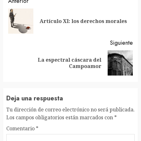
Sigue
Anterior
leyendo
En
Artículo XI: los derechos morales
ant
Siguiente
La espectral cáscara del
Siguiente
Campoamor
entrada:
Deja una respuesta
Tu dirección de correo electrónico no será publicada.
Los campos obligatorios están marcados con
*
Comentario
*