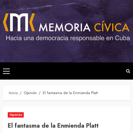
Saltar
al
contenido
Menú
principal
Inicio
Opinión
El fantasma de la Enmienda Platt
Opinión
El fantasma de la Enmienda Platt