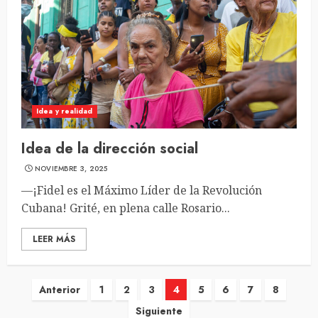
Idea y realidad
Idea de la dirección social
NOVIEMBRE 3, 2025
—¡Fidel es el Máximo Líder de la Revolución
Cubana! Grité, en plena calle Rosario...
LEER MÁS
Navegación
Anterior
1
2
3
4
5
6
7
8
Siguiente