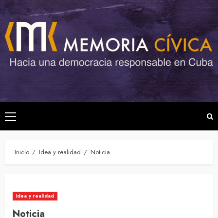
Saltar
al
contenido
Menú
principal
Inicio
Idea y realidad
Noticia
Idea y realidad
Noticia