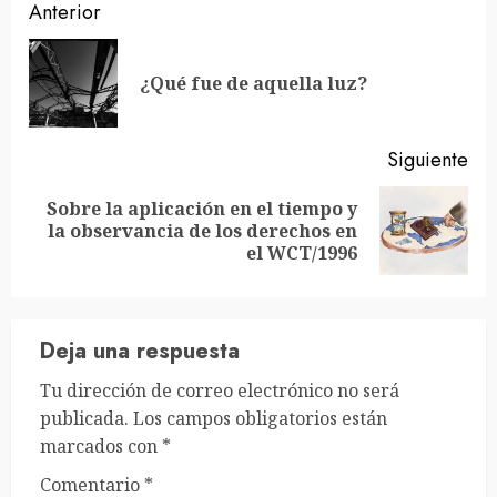
Sigue
Anterior
leyendo
En
¿Qué fue de aquella luz?
ant
Siguiente
Sobre la aplicación en el tiempo y
Siguiente
la observancia de los derechos en
entrada:
el WCT/1996
Deja una respuesta
Tu dirección de correo electrónico no será
publicada.
Los campos obligatorios están
marcados con
*
Comentario
*