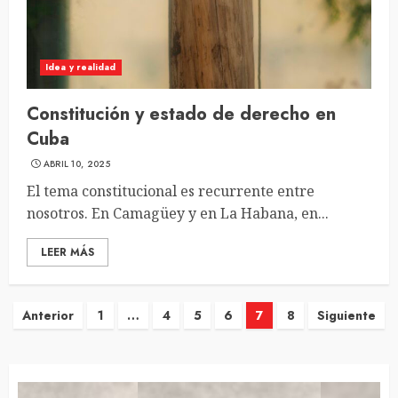
Idea y realidad
Constitución y estado de derecho en
Cuba
ABRIL 10, 2025
El tema constitucional es recurrente entre
nosotros. En Camagüey y en La Habana, en...
LEER MÁS
Navegación
Anterior
1
…
4
5
6
7
8
Siguiente
de
entradas