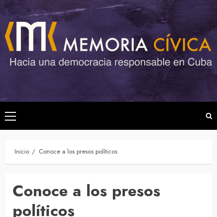
Saltar
al
contenido
Menú
principal
Inicio
Conoce a los presos políticos
Conoce a los presos
políticos