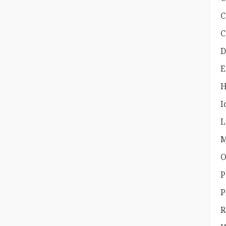
C
C
D
E
H
I
L
M
O
P
P
R