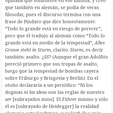
opinaba que solamente en ese idioma, y creo
que también en alemán, se podía de veras
filosofar, pues el discurso termina con una
frase de Píndaro que dice honestamente:
“Todo lo grande está en riesgo de perecer”,
pero que él tradujo al alemán como “Todo lo
grande está en medio de la tempestad”,
Alles
Grosse steht in Sturm
, clarito:
Sturm
, es decir
también: asalto. ¿
SS
? (Aunque el gran Adolfito
pereció primero que sus tropas de asalto,
luego que la tempestad de bombas cayera
sobre Friburgo y Brisgovia y Berlín). En el
otoño declararía a un periódico: “Ni los
dogmas
ni las ideas
son las reglas de nuestro
ser
[subrayados míos]. El
Führer
mismo y sólo
él
es
[subrayado de Heidegger] la realidad