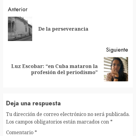
Sigue
Anterior
leyendo
En
De la perseverancia
ant
Siguiente
Luz Escobar: “en Cuba mataron la
Siguiente
profesión del periodismo”
entrada:
Deja una respuesta
Tu dirección de correo electrónico no será publicada.
Los campos obligatorios están marcados con
*
Comentario
*