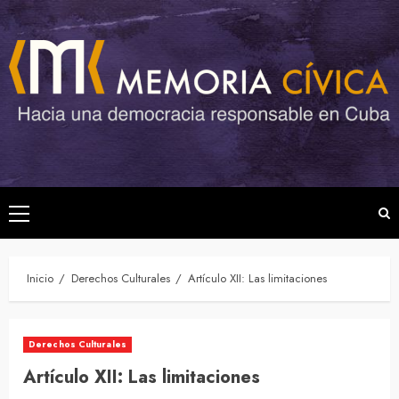
Saltar
al
contenido
Menú
principal
Inicio
Derechos Culturales
Artículo XII: Las limitaciones
Derechos Culturales
Artículo XII: Las limitaciones