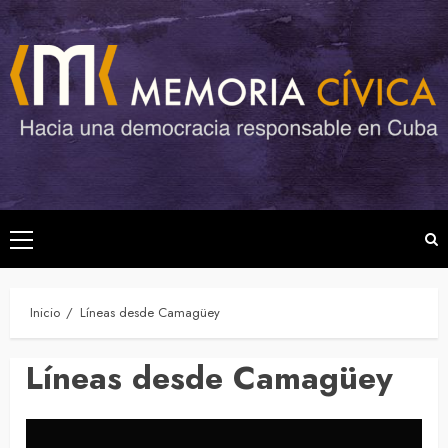
Saltar
al
contenido
Menú
principal
Inicio
Líneas desde Camagüey
Líneas desde Camagüey