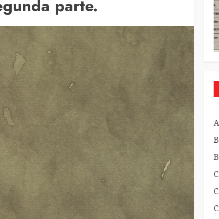
egunda parte.
A
B
B
C
C
C