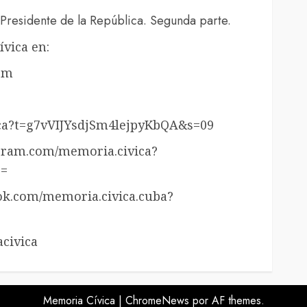
de
Presidente de la República. Segunda parte.
flecha
vica en:
arriba/abajo
om
para
aumentar
o
ica?t=g7vVIJYsdjSm4lejpyKbQA&s=09
disminuir
agram.com/memoria.civica?
el
=
volumen.
ok.com/memoria.civica.cuba?
civica
Memoria Cívica
|
ChromeNews
por AF themes.