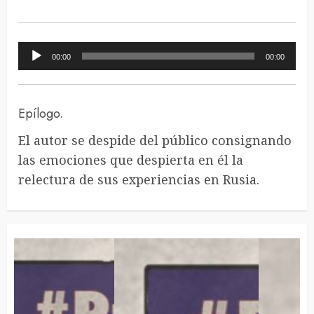
Reproductor
00:00
00:00
de
audio
Epílogo.
El autor se despide del público consignando
las emociones que despierta en él la
relectura de sus experiencias en Rusia.