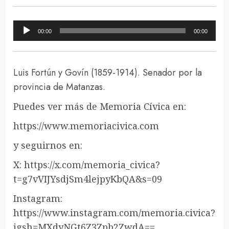
Reproductor
00:00
00:00
de
audio
Luis Fortún y Govín (1859-1914). Senador por la
provincia de Matanzas.
Puedes ver más de Memoria Cívica en:
https://www.memoriacivica.com
y seguirnos en:
X: https://x.com/memoria_civica?
t=g7vVIJYsdjSm4lejpyKbQA&s=09
Instagram:
https://www.instagram.com/memoria.civica?
igsh=MXdyNGt6Z3Zpb2ZwdA==