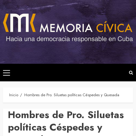
Saltar
al
contenido
Menú
principal
Inicio
Hombres de Pro. Siluetas políticas Céspedes y Quesada
Hombres de Pro. Siluetas
políticas Céspedes y