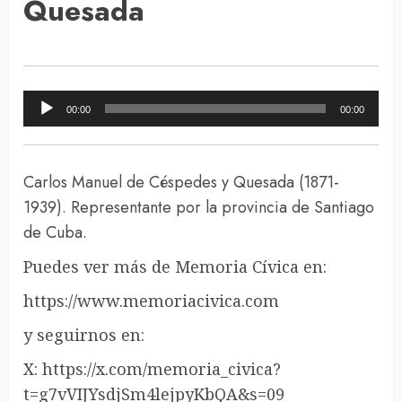
Quesada
Reproductor
00:00
00:00
de
audio
Carlos Manuel de Céspedes y Quesada (1871-
1939). Representante por la provincia de Santiago
de Cuba.
Puedes ver más de Memoria Cívica en:
https://www.memoriacivica.com
y seguirnos en:
X: https://x.com/memoria_civica?
t=g7vVIJYsdjSm4lejpyKbQA&s=09