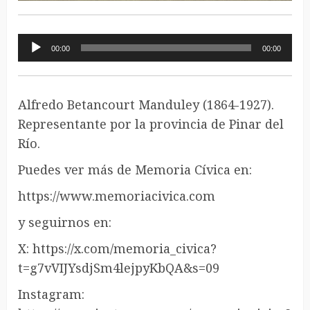
Reproductor
00:00
00:00
de
audio
Alfredo Betancourt Manduley (1864-1927).
Representante por la provincia de Pinar del
Río.
Puedes ver más de Memoria Cívica en:
https://www.memoriacivica.com
y seguirnos en:
X: https://x.com/memoria_civica?
t=g7vVIJYsdjSm4lejpyKbQA&s=09
Instagram: