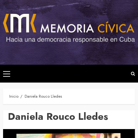
Saltar
al
contenido
Menú
principal
Inicio
Daniela Rouco Lledes
Daniela Rouco Lledes