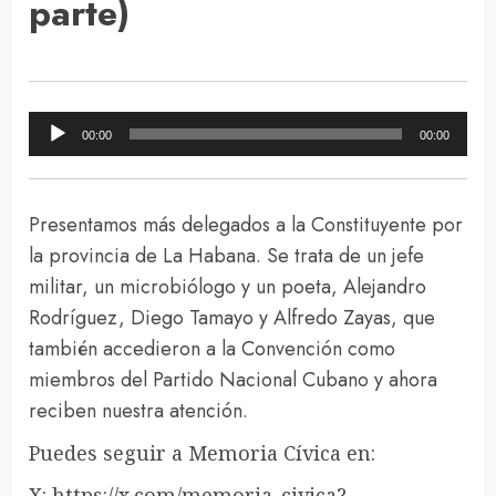
parte)
Reproductor
00:00
00:00
de
audio
Presentamos más delegados a la Constituyente por
la provincia de La Habana. Se trata de un jefe
militar, un microbiólogo y un poeta, Alejandro
Rodríguez, Diego Tamayo y Alfredo Zayas, que
también accedieron a la Convención como
miembros del Partido Nacional Cubano y ahora
reciben nuestra atención.
Puedes seguir a Memoria Cívica en:
X: https://x.com/memoria_civica?