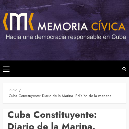
Saltar
al
contenido
Menú
principal
Inicio
Cuba Constituyente: Diario de la Marina. Edición de la mañana.
Cuba Constituyente:
Diario de la Marina.