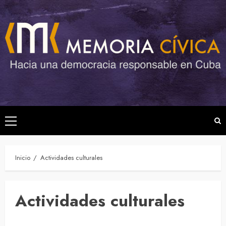
Saltar
al
contenido
Menú
principal
Inicio
Actividades culturales
Actividades culturales