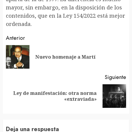
mayor, sin embargo, en la disposición de los
contenidos, que en la Ley 154/2022 está mejor
ordenada.
Sigue
Anterior
leyendo
En
Nuevo homenaje a Martí
an
Siguiente
Ley de manifestación: otra norma
Siguiente
«extraviada»
entrada:
Deja una respuesta