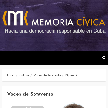
Saltar
al
contenido
Menú
principal
Inicio
Cultura
Voces de Sotavento
Página 2
Voces de Sotavento