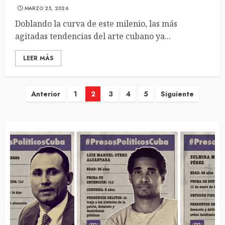
MARZO 25, 2026
Doblando la curva de este milenio, las más
agitadas tendencias del arte cubano ya...
LEER MÁS
Navegación
Anterior
1
2
3
4
5
Siguiente
de
entradas