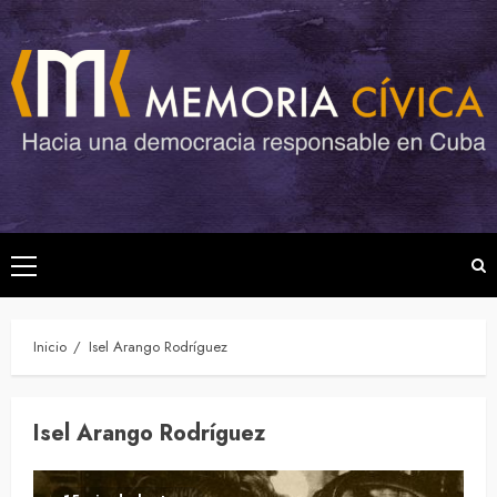
Saltar
al
contenido
Menú
principal
Inicio
Isel Arango Rodríguez
Isel Arango Rodríguez