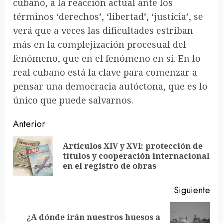
cubano, a la reacción actual ante los
términos ‘derechos’, ‘libertad’, ‘justicia’, se
verá que a veces las dificultades estriban
más en la complejización procesual del
fenómeno, que en el fenómeno en sí. En lo
real cubano está la clave para comenzar a
pensar una democracia autóctona, que es lo
único que puede salvarnos.
Sigue
Anterior
leyendo
Artículos XIV y XVI: protección de
En
títulos y cooperación internacional
ant
en el registro de obras
Siguiente
¿A dónde irán nuestros huesos a
Siguiente