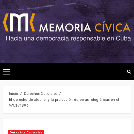
Saltar
al
contenido
Menú
principal
Inicio
Derechos Culturales
El derecho de alquiler y la protección de obras fotográficas en el
WCT/1996
Derechos Culturales