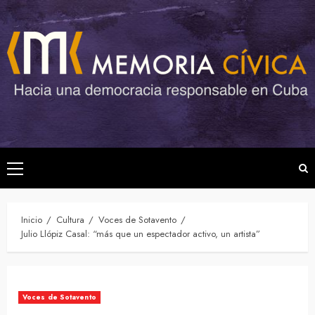
Saltar
al
contenido
Menú
principal
Inicio
Cultura
Voces de Sotavento
Julio Llópiz Casal: “más que un espectador activo, un artista”
Voces de Sotavento