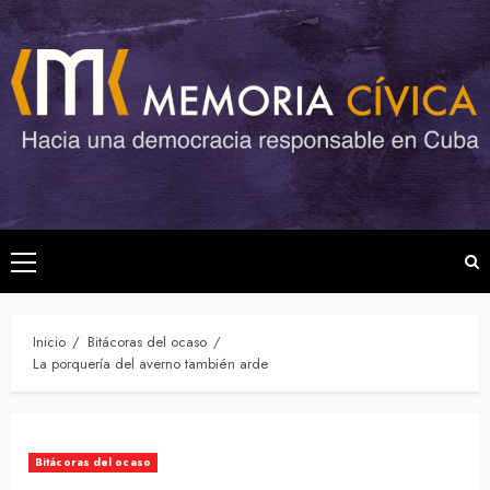
Saltar
al
contenido
Menú
principal
Inicio
Bitácoras del ocaso
La porquería del averno también arde
Bitácoras del ocaso