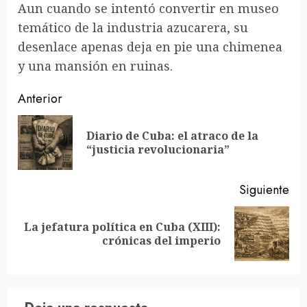
Aun cuando se intentó convertir en museo
temático de la industria azucarera, su
desenlace apenas deja en pie una chimenea
y una mansión en ruinas.
Sigue
Anterior
leyendo
Diario de Cuba: el atraco de la
En
“justicia revolucionaria”
ant
Siguiente
La jefatura política en Cuba (XIII):
Siguiente
crónicas del imperio
entrada: