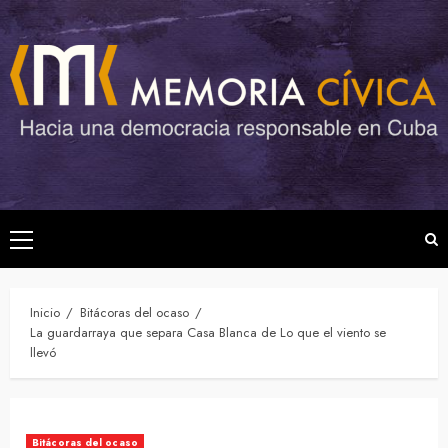
Saltar
al
contenido
Menú
principal
Inicio
Bitácoras del ocaso
La guardarraya que separa Casa Blanca de Lo que el viento se
llevó
Bitácoras del ocaso