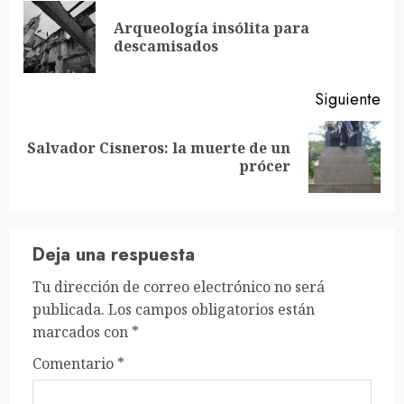
leyendo
Arqueología insólita para
En
descamisados
ant
Siguiente
Salvador Cisneros: la muerte de un
Siguiente
prócer
entrada:
Deja una respuesta
Tu dirección de correo electrónico no será
publicada.
Los campos obligatorios están
marcados con
*
Comentario
*