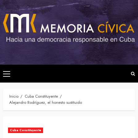
Saltar
al
contenido
Menú
principal
Inicio
Cuba Constituyente
Alejandro Rodríguez, el honesto sustituido
Cuba Constituyente