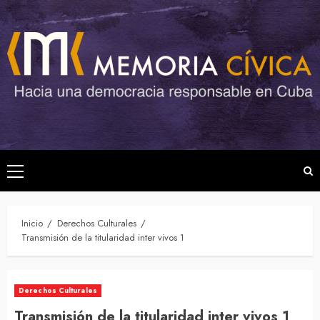
Saltar
al
contenido
Menú
principal
Inicio
Derechos Culturales
Transmisión de la titularidad inter vivos 1
Derechos Culturales
Transmisión de la titularidad inter vivos 1