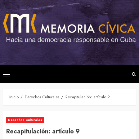
Saltar
al
contenido
Menú
principal
Inicio
Derechos Culturales
Recapitulación: artículo 9
Derechos Culturales
Recapitulación: artículo 9