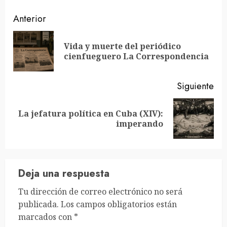
Sigue
Anterior
leyendo
Vida y muerte del periódico
En
cienfueguero La Correspondencia
ant
Siguiente
La jefatura política en Cuba (XIV):
Siguiente
imperando
entrada:
Deja una respuesta
Tu dirección de correo electrónico no será
publicada.
Los campos obligatorios están
marcados con
*