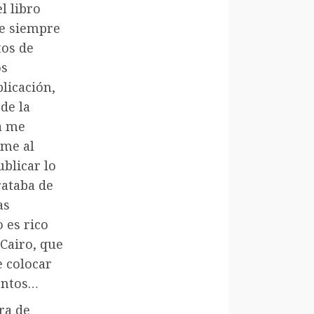
l libro
ue siempre
tos de
os
blicación,
de la
a me
rme al
blicar lo
rataba de
as
 es rico
Cairo, que
e colocar
mentos…
ra de