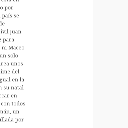
do por
 país se
de
ivil Juan
z para
l ni Maceo
 un solo
area unos
nime del
gual en la
 su natal
rcar en
 con todos
emán, un
ullada por