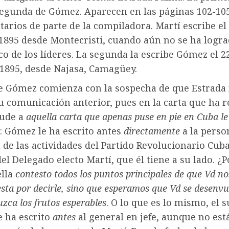
segunda de Gómez. Aparecen en las páginas 102-105 
arios de parte de la compiladora. Martí escribe el
1895 desde Montecristi, cuando aún no se ha logra
 de los líderes. La segunda la escribe Gómez el 2
 1895, desde Najasa, Camagüey.
de Gómez comienza con la sospecha de que Estrada
u comunicación anterior, pues en la carta que ha r
lude a
aquella carta que apenas puse en pie en Cuba le 
: Gómez le ha escrito antes
directamente
a la perso
de las actividades del Partido Revolucionario Cub
el Delegado electo Martí, que él tiene a su lado. ¿
ella
contesto todos los puntos principales de que Vd no
sta por decirle, sino que esperamos que Vd se desenvu
uzca los frutos esperables
. O lo que es lo mismo, el s
e ha escrito
antes
al general en jefe, aunque no está