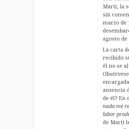
Martí, la 
sin coment
marzo de 
desembarco
agosto de
La carta 
recibido s
él no se a
Obsérvese
encargada 
ausencia d
de él? En 
nada me re
labor prod
de Martí l