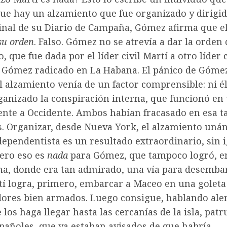
ue hay un alzamiento que fue organizado y dirigi
final de su Diario de Campaña, Gómez afirma que el
su orden
. Falso. Gómez no se atrevía a dar la orden 
, que fue dada por el líder civil Martí a otro líder c
 Gómez radicado en La Habana. El pánico de Góme
l alzamiento venía de un factor comprensible: ni é
ganizado la conspiración interna, que funcionó en
iente a Occidente. Ambos habían fracasado en esa t
s. Organizar, desde Nueva York, el alzamiento uná
ependentista es un resultado extraordinario, sin i
pero eso es
nada
para Gómez, que tampoco logró, en
a, donde era tan admirado, una vía para desemba
tí logra, primero, embarcar a Maceo en una goleta
dores bien armados. Luego consigue, hablando al
los haga llegar hasta las cercanías de la isla, patr
pañoles, que ya estaban avisados de que habría