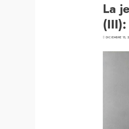
La j
(III)
DICIEMBRE 15, 