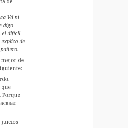
rta de
ga Vd ni
e digo
l difícil
 explico de
mpañero
.
l mejor de
iguiente:
rdo.
, que
. Porque
racasar
 juicios