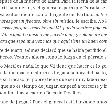
spués de la muerte de Martí. Para la fecha de la ca
rtí ha muerto, y el general espera que Estrada se
va exitosamente como dirigente del Partido:
no ten
mores por un fracaso, obre sin miedos,
le escribe.
No l
 cosas porque sospeche que Vd. pueda sentirse flojo en e
 Vd. ocupa. Lo mismo me sucede a mí, y solamente me
ara que sepa una vez más que aquí tiene un buen co
te de Martí, Gómez declaró que se había perdido e
ñeros. Veamos ahora cómo lo juzga en el párrafo s
o Martí es nada, lo que Vd tiene que hacer es lo go
e la incubación, ahora es llegada la hora del parto
 su fracaso (el pobre) tiene que ser muy laborioso
que no es tiempo de juzgar, empezó a torcerse y f
andina hasta caer en Boca de Dos Ríos.
mpo de juzgar? Pues el general está lanzando unos