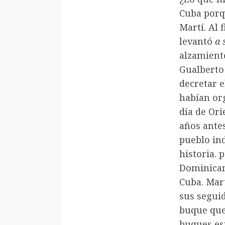
Cuba porq
Martí. Al 
levantó
a 
alzamiento
Gualberto
decretar e
habían or
día de Or
años ante
pueblo ind
historia. 
Dominican
Cuba. Mar
sus segui
buque que 
buques es