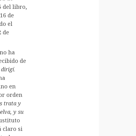
del libro,
 16 de
do el
2 de
 no ha
ecibido de
dirigí
.
na
ano en
Por orden
s trata y
elva, y su
ustituto
 claro si