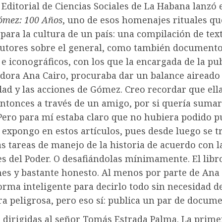
 Editorial de Ciencias Sociales de La Habana lanzó e
mez: 100 Años
, uno de esos homenajes rituales q
 para la cultura de un país: una compilación de tex
autores sobre el general, como también document
 e iconográficos, con los que la encargada de la pu
adora Ana Cairo, procuraba dar un balance aireado 
dad y las acciones de Gómez. Creo recordar que ell
entonces a través de un amigo, por si quería suma
Pero para mí estaba claro que no hubiera podido pu
expongo en estos artículos, pues desde luego se t
s tareas de manejo de la historia de acuerdo con l
s del Poder. O desafiándolas mínimamente. El libro
nes y bastante honesto. Al menos por parte de Ana 
orma inteligente para decirlo todo sin necesidad d
ra peligrosa, pero eso sí: publica un par de docu
 dirigidas al señor Tomás Estrada Palma. La prime