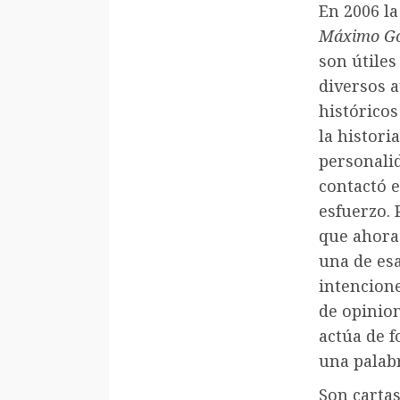
En 2006 la
Máximo Gó
son útiles
diversos 
históricos
la histori
personali
contactó 
esfuerzo. 
que ahora 
una de esa
intencione
de opinio
actúa de f
una palab
Son cartas