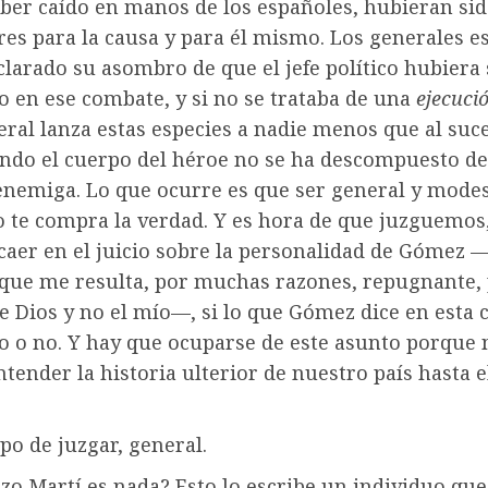
aber caído en manos de los españoles, hubieran si
es para la causa y para él mismo. Los generales e
larado su asombro de que el jefe político hubiera 
 en ese combate, y si no se trataba de una
ejecuci
neral lanza estas especies a nadie menos que al suc
ando el cuerpo del héroe no se ha descompuesto de
enemiga. Lo que ocurre es que ser general y modes
o te compra la verdad. Y es hora de que juzguemos,
caer en el juicio sobre la personalidad de Gómez
 que me resulta, por muchas razones, repugnante, 
de Dios y no el mío—, si lo que Gómez dice en esta 
to o no. Y hay que ocuparse de este asunto porque 
tender la historia ulterior de nuestro país hasta e
po de juzgar, general.
zo Martí es nada? Esto lo escribe un individuo que