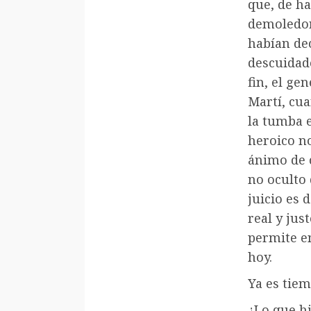
que, de h
demoledor
habían dec
descuidado
fin, el ge
Martí, cu
la tumba 
heroico n
ánimo de 
no oculto
juicio es 
real y jus
permite en
hoy.
Ya es tiem
¿Lo que hi