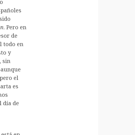
do
spañoles
sido
ón
. Pero en
esor de
l todo en
to y
 sin
 —aunque
pero el
carta es
nos
l día de
 está en