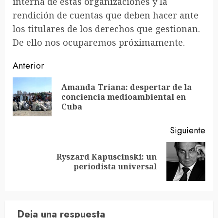
interna de estas organizaciones y la
rendición de cuentas que deben hacer ante
los titulares de los derechos que gestionan.
De ello nos ocuparemos próximamente.
Sigue
Anterior
leyendo
Amanda Triana: despertar de la
En
conciencia medioambiental en
ant
Cuba
Siguiente
Ryszard Kapuscinski: un
Siguiente
periodista universal
entrada:
Deja una respuesta