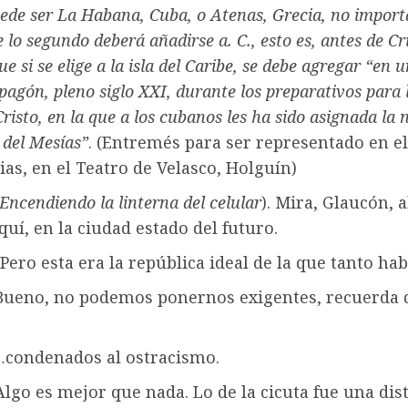
uede ser La Habana, Cuba, o Atenas, Grecia, no import
e lo segundo deberá añadirse a. C., esto es, antes de Cr
e si se elige a la isla del Caribe, se debe agregar “en 
pagón, pleno siglo XXI, durante los preparativos para
risto, en la que a los cubanos les ha sido asignada la
 del Mesías”
. (Entremés para ser representado en el
as, en el Teatro de Velasco, Holguín)
Encendiendo la linterna del celular
). Mira, Glaucón, 
uí, en la ciudad estado del futuro.
Pero esta era la república ideal de la que tanto ha
 Bueno, no podemos ponernos exigentes, recuerda
…condenados al ostracismo.
Algo es mejor que nada. Lo de la cicuta fue una dis