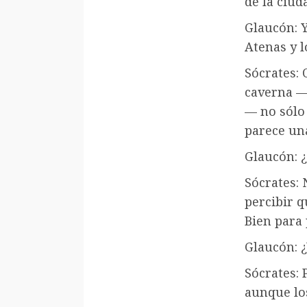
de la ciud
Glaucón: Y
Atenas y l
Sócrates: 
caverna —
— no sólo 
parece una
Glaucón: 
Sócrates:
percibir q
Bien para 
Glaucón: ¿
Sócrates: 
aunque lo