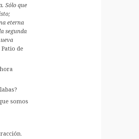
a. Sólo que
isto;
una eterna
 la segunda
 nueva
 Patio de
ahora
blabas?
 que somos
tracción.