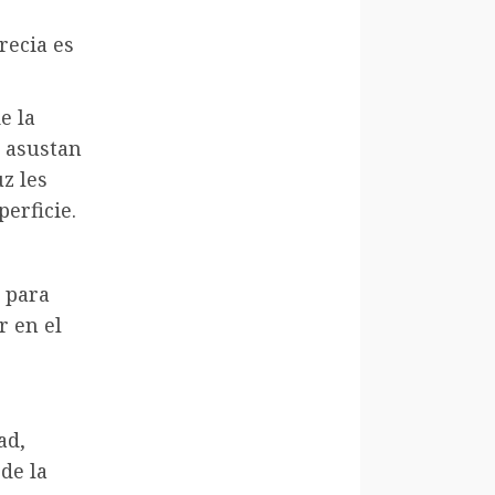
recia es
e la
 asustan
z les
erficie.
 para
r en el
ad,
de la