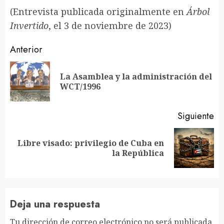
(Entrevista publicada originalmente en
Árbol
Invertido
, el 3 de noviembre de 2023)
Sigue
Anterior
leyendo
La Asamblea y la administración del
En
WCT/1996
an
Siguiente
Libre visado: privilegio de Cuba en
Siguiente
la República
entrada:
Deja una respuesta
Tu dirección de correo electrónico no será publicada.