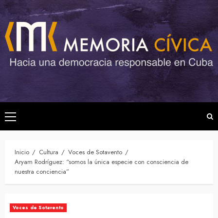
Saltar
al
contenido
Menú
principal
Inicio
Cultura
Voces de Sotavento
Aryam Rodríguez: “somos la única especie con consciencia de
nuestra conciencia”
Voces de Sotavento